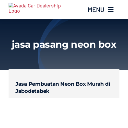
Skip
MENU
to
content
Home
jasa pasang neon box
Services
Layanan Kami
Jasa Pembuatan Neon Box Murah di
Gallery
Jabodetabek
About
Blog