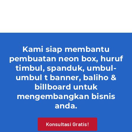
Contact
Kami siap membantu
pembuatan neon box, huruf
timbul, spanduk, umbul-
umbul t banner, baliho &
billboard untuk
mengembangkan bisnis
anda.
Konsultasi Gratis!