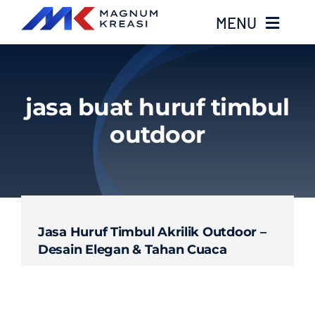
Skip
MENU
to
content
Home
jasa buat huruf timbul
Services
outdoor
Layanan Kami
Gallery
Jasa Huruf Timbul Akrilik Outdoor –
About
Desain Elegan & Tahan Cuaca
Blog