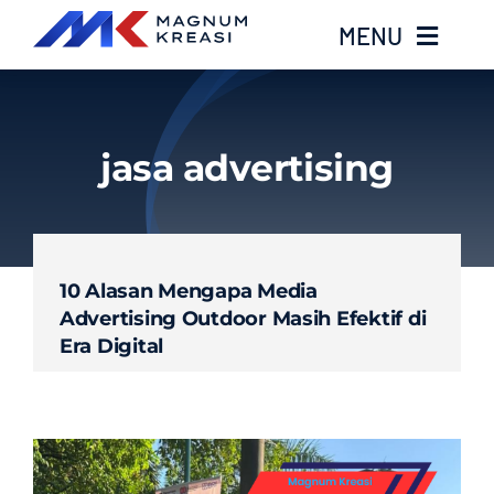
Skip
MENU
to
content
Home
jasa advertising
Services
Layanan Kami
10 Alasan Mengapa Media
Advertising Outdoor Masih Efektif di
Gallery
Era Digital
About
Blog