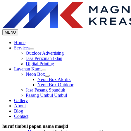
Skip
to
content
MENU
Home
Services
Outdoor Advertising
Jasa Perizinan Iklan
Digital Printing
Layanan Kami
Neon Box
Neon Box Akrilik
Neon Box Outdoor
Jasa Pasang Spanduk
Pasang Umbul Umbul
Gallery
About
Blog
Contact
huruf timbul papan nama masjid