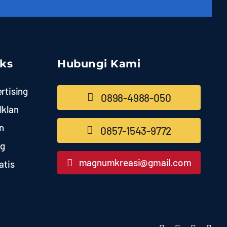
nks
Hubungi Kami
rtising
0898-4988-050
Iklan
n
0857-1543-9772
ng
magnumkreasi@gmail.com
atis