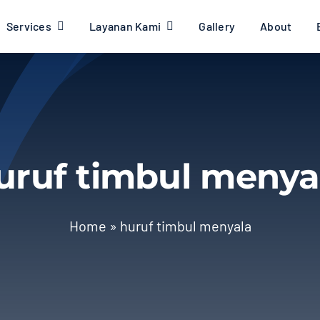
Services
Layanan Kami
Gallery
About
uruf timbul menya
Home
»
huruf timbul menyala