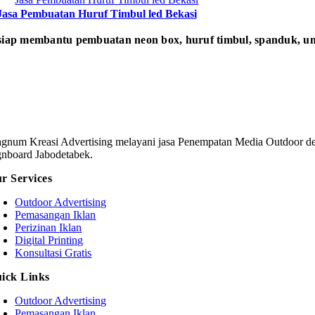
Jasa Pembuatan Huruf Timbul led Bekasi
iap membantu pembuatan neon box, huruf timbul, spanduk, um
gnum Kreasi Advertising melayani jasa Penempatan Media Outdoor den
gnboard Jabodetabek.
r Services
Outdoor Advertising
Pemasangan Iklan
Perizinan Iklan
Digital Printing
Konsultasi Gratis
ick Links
Outdoor Advertising
Pemasangan Iklan