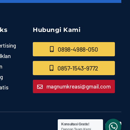
nks
Hubungi Kami
rtising
0898-4988-050
Iklan
n
0857-1543-9772
ng
magnumkreasi@gmail.com
atis
Konsultasi Gratis!
Dengan Team Kami