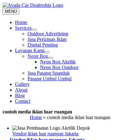
Skip
to
MENU
content
Home
Services
Outdoor Advertising
Jasa Perizinan Iklan
Digital Printing
Layanan Kami
Neon Box
Neon Box Akrilik
Neon Box Outdoor
Jasa Pasang Spanduk
Pasang Umbul Umbul
Gallery
About
Blog
Contact
contoh media iklan luar ruangan
Home
»
contoh media iklan luar ruangan
Vendor iklan luar ruangan Jakarta
Vendor iklan luar ruangan Jakarta