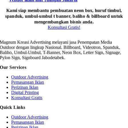
Kami siap membantu pembuatan neon box, huruf timbul,
spanduk, umbul-umbul t banner, baliho & billboard untuk
mengembangkan bisnis anda.
Konsultasi Gratis!
Magnum Kreasi Advertising melayani jasa Penempatan Media
Outdoor dengan lingkup Nasional. Billboard, Videotron, Spanduk,
Baliho, Umbul-Umbul, T-Banner, Neon Box, Letter Sign, Signage,
Pylon Sign, Signboard Jabodetabek.
Our Services
Outdoor Advertising
Pemasangan Iklan
Perizinan Iklan
Digital Printing
Konsultasi Gratis
Quick Links
Outdoor Advertising
Pemasangan Iklan
Perizinan Iklan