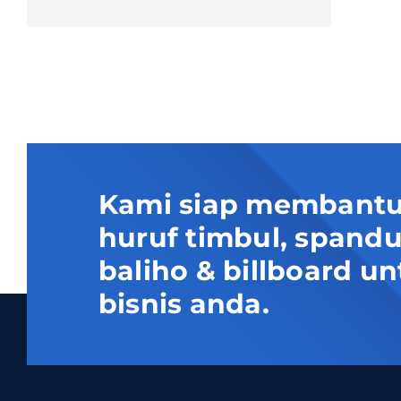
Kami siap membantu
huruf timbul, spand
baliho & billboard
bisnis anda.