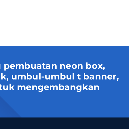
 pembuatan neon box,
uk, umbul-umbul t banner,
 untuk mengembangkan