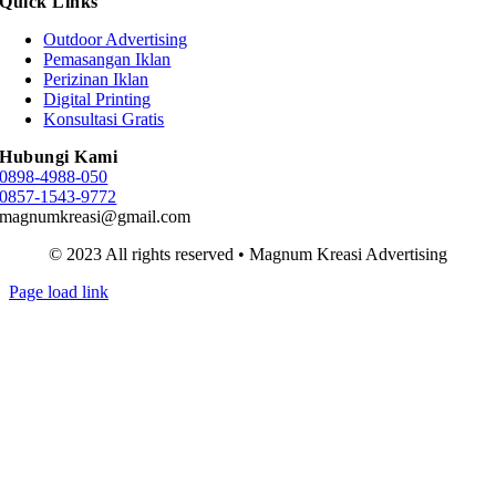
Quick Links
Outdoor Advertising
Pemasangan Iklan
Perizinan Iklan
Digital Printing
Konsultasi Gratis
Hubungi Kami
0898-4988-050
0857-1543-9772
magnumkreasi@gmail.com
© 2023 All rights reserved • Magnum Kreasi Advertising
Page load link
Go
to
Top