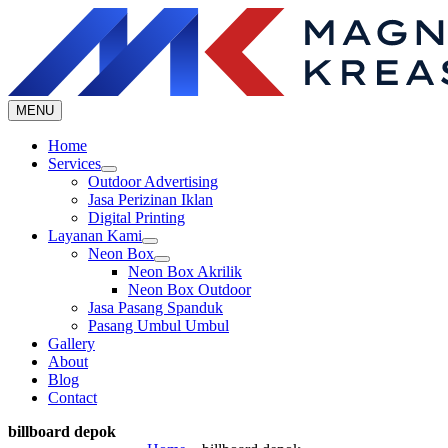
Skip
to
content
MENU
Home
Services
Outdoor Advertising
Jasa Perizinan Iklan
Digital Printing
Layanan Kami
Neon Box
Neon Box Akrilik
Neon Box Outdoor
Jasa Pasang Spanduk
Pasang Umbul Umbul
Gallery
About
Blog
Contact
billboard depok