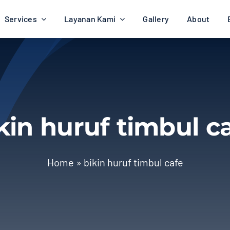
Services
Layanan Kami
Gallery
About
kin huruf timbul c
Home
»
bikin huruf timbul cafe