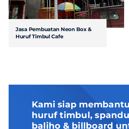
Jasa Pembuatan Neon Box &
Huruf Timbul Cafe
Kami siap membantu
huruf timbul, spand
baliho & billboard