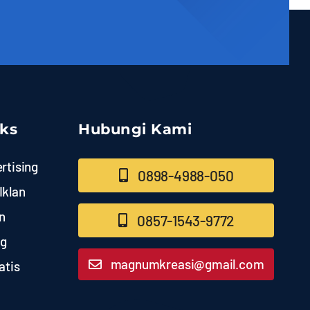
nks
Hubungi Kami
rtising
0898-4988-050
Iklan
n
0857-1543-9772
ng
magnumkreasi@gmail.com
atis