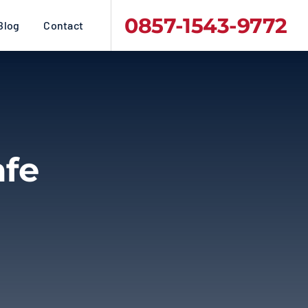
0857-1543-9772
Blog
Contact
afe