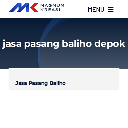
Skip
MENU
to
content
Home
jasa pasang baliho depok
Services
Layanan Kami
Jasa Pasang Baliho
Gallery
About
Blog