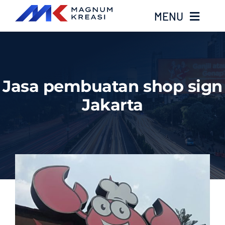
Skip
MENU
to
content
Home
Jasa pembuatan shop sign
Services
Jakarta
Layanan Kami
Gallery
About
Blog