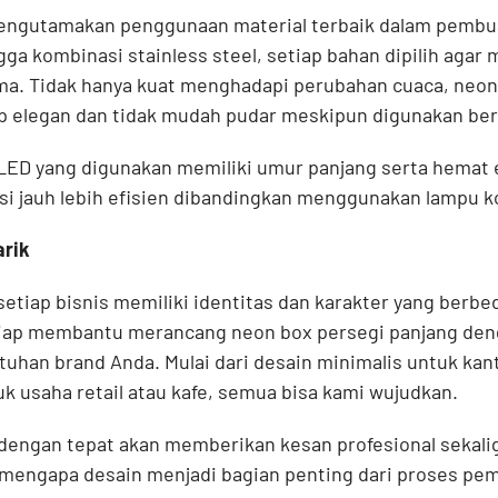
engutamakan penggunaan material terbaik dalam pembua
ingga kombinasi stainless steel, setiap bahan dipilih aga
ma. Tidak hanya kuat menghadapi perubahan cuaca, neon
ap elegan dan tidak mudah pudar meskipun digunakan be
 LED yang digunakan memiliki umur panjang serta hemat 
si jauh lebih efisien dibandingkan menggunakan lampu k
rik
iap bisnis memiliki identitas dan karakter yang berbeda
iap membantu merancang neon box persegi panjang den
uhan brand Anda. Mulai dari desain minimalis untuk kant
k usaha retail atau kafe, semua bisa kami wujudkan.
dengan tepat akan memberikan kesan profesional sekali
 mengapa desain menjadi bagian penting dari proses pe