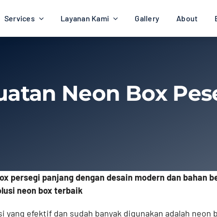
Services
Layanan Kami
Gallery
About
atan Neon Box Pes
x persegi panjang dengan desain modern dan bahan be
lusi neon box terbaik
i yang efektif dan sudah banyak digunakan adalah neon b