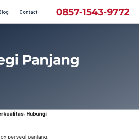
0857-1543-9772
Blog
Contact
egi Panjang
rkualitas. Hubungi
ox persegi panjang.