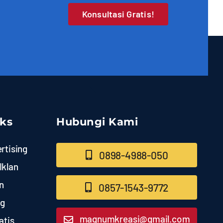
Konsultasi Gratis!
nks
Hubungi Kami
rtising
0898-4988-050
Iklan
n
0857-1543-9772
ng
magnumkreasi@gmail.com
atis