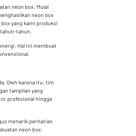
tan neon box. Mulai
r menghasilkan neon box
 box yang kami produksi
rtahun-tahun.
energi. Hal ini membuat
onvensional.
. Oleh karena itu, tim
gan tampilan yang
or profesional hingga
gus menarik perhatian
mbuatan neon box.