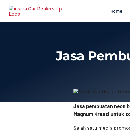
Skip
to
Home
content
Jasa Pembu
Jasa pembuatan neon bo
Magnum Kreasi untuk so
Salah satu media promos