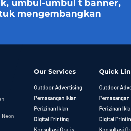
uk, umbul-umbul t banner,
 untuk mengembangkan
Our Services
Quick Li
Outdoor Advertising
Outdoor Adve
Pemasangan Iklan
Pemasangan 
an
Perizinan Iklan
Perizinan Ikla
, Neon
Digital Printing
Digital Printi
Konsultasi Gratis
Konsultasi Gr