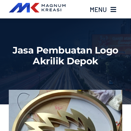
Skip
MENU
to
content
Home
Jasa Pembuatan Logo
Services
Akrilik Depok
Layanan Kami
Gallery
About
Blog