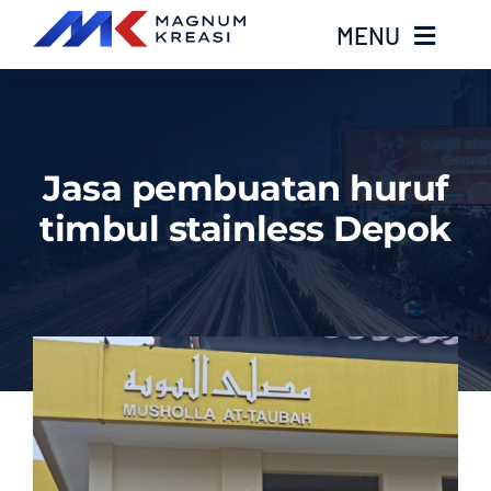
Skip
MENU
to
content
Home
Jasa pembuatan huruf
Services
timbul stainless Depok
Layanan Kami
Gallery
About
Blog