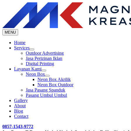
Skip
to
content
MENU
Home
Services
Outdoor Advertising
Jasa Perizinan Iklan
Digital Printing
Layanan Kami
Neon Box
Neon Box Akrilik
Neon Box Outdoor
Jasa Pasang Spanduk
Pasang Umbul Umbul
Gallery
About
Blog
Contact
0857-1543-9772