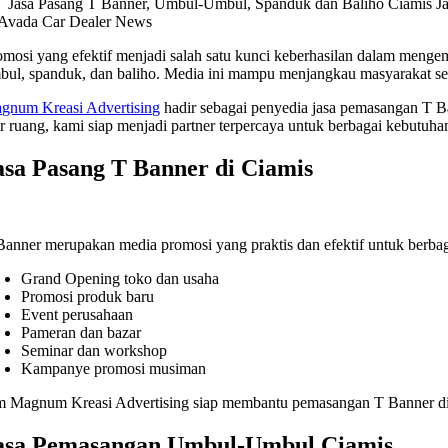
Jasa Pasang T Banner, Umbul-Umbul, Spanduk dan Baliho Ciamis J
omosi yang efektif menjadi salah satu kunci keberhasilan dalam mengem
bul, spanduk, dan baliho. Media ini mampu menjangkau masyarakat sec
gnum Kreasi Advertising
hadir sebagai penyedia jasa pemasangan T B
ar ruang, kami siap menjadi partner terpercaya untuk berbagai kebutuha
asa Pasang T Banner di Ciamis
Banner merupakan media promosi yang praktis dan efektif untuk berb
Grand Opening toko dan usaha
Promosi produk baru
Event perusahaan
Pameran dan bazar
Seminar dan workshop
Kampanye promosi musiman
m Magnum Kreasi Advertising siap membantu pemasangan T Banner di be
asa Pemasangan Umbul-Umbul Ciamis