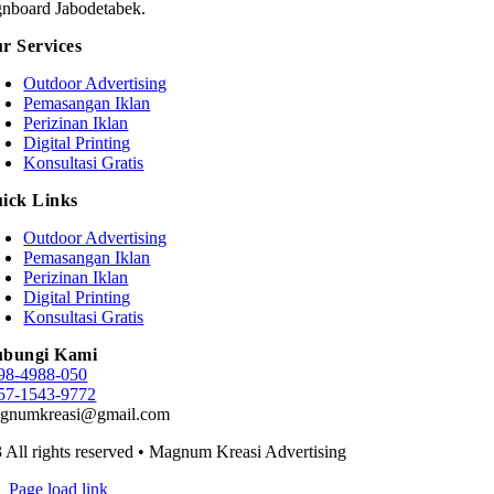
gnboard Jabodetabek.
r Services
Outdoor Advertising
Pemasangan Iklan
Perizinan Iklan
Digital Printing
Konsultasi Gratis
ick Links
Outdoor Advertising
Pemasangan Iklan
Perizinan Iklan
Digital Printing
Konsultasi Gratis
bungi Kami
98-4988-050
57-1543-9772
gnumkreasi@gmail.com
 All rights reserved • Magnum Kreasi Advertising
Page load link