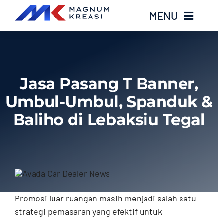
Skip
MENU
to
content
Home
Jasa Pasang T Banner,
Services
Umbul-Umbul, Spanduk &
Layanan Kami
Baliho di Lebaksiu Tegal
Gallery
About
Promosi luar ruangan masih menjadi salah satu
Blog
strategi pemasaran yang efektif untuk