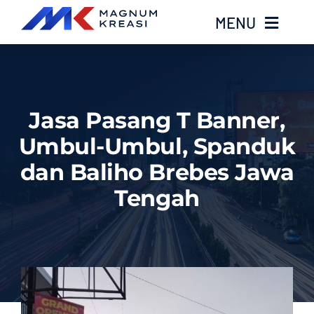
Skip
MENU
to
content
Home
Jasa Pasang T Banner,
Services
Umbul-Umbul, Spanduk
Layanan Kami
dan Baliho Brebes Jawa
Tengah
Gallery
About
Blog