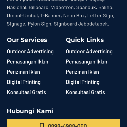
Nasional. Billboard, Videotron, Spanduk, Baliho,
Umbul-Umbul, T-Banner, Neon Box, Letter Sign,
Signage, Pylon Sign, Signboard Jabodetabek.
Our Services
Quick Links
Outdoor Advertising
Outdoor Advertising
Pemasangan Iklan
Pemasangan Iklan
Perizinan Iklan
Perizinan Iklan
Digital Printing
Digital Printing
Konsultasi Gratis
Konsultasi Gratis
Hubungi Kami
0898-4988-050