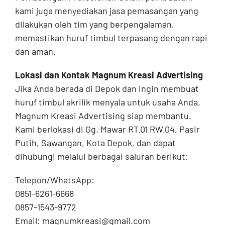
kami juga menyediakan jasa pemasangan yang
dilakukan oleh tim yang berpengalaman,
memastikan huruf timbul terpasang dengan rapi
dan aman.
Lokasi dan Kontak Magnum Kreasi Advertising
Jika Anda berada di Depok dan ingin membuat
huruf timbul akrilik menyala untuk usaha Anda,
Magnum Kreasi Advertising siap membantu.
Kami berlokasi di Gg. Mawar RT.01 RW.04, Pasir
Putih, Sawangan, Kota Depok, dan dapat
dihubungi melalui berbagai saluran berikut:
Telepon/WhatsApp:
0851-6261-6668
0857-1543-9772
Email: magnumkreasi@gmail.com