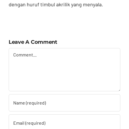
dengan huruf timbul akrilik yang menyala.
Leave A Comment
Comment