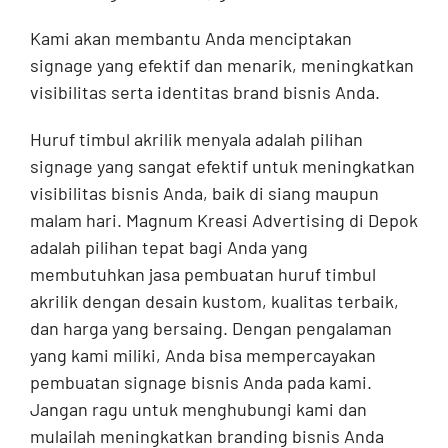
Kami akan membantu Anda menciptakan
signage yang efektif dan menarik, meningkatkan
visibilitas serta identitas brand bisnis Anda.
Huruf timbul akrilik menyala adalah pilihan
signage yang sangat efektif untuk meningkatkan
visibilitas bisnis Anda, baik di siang maupun
malam hari. Magnum Kreasi Advertising di Depok
adalah pilihan tepat bagi Anda yang
membutuhkan jasa pembuatan huruf timbul
akrilik dengan desain kustom, kualitas terbaik,
dan harga yang bersaing. Dengan pengalaman
yang kami miliki, Anda bisa mempercayakan
pembuatan signage bisnis Anda pada kami.
Jangan ragu untuk menghubungi kami dan
mulailah meningkatkan branding bisnis Anda