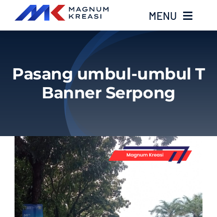
Skip
MENU
to
content
Home
Pasang umbul-umbul T
Services
Banner Serpong
Layanan Kami
Gallery
About
Blog