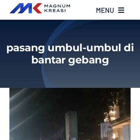
Skip
MENU
to
content
Home
pasang umbul-umbul di
Services
bantar gebang
Layanan Kami
Gallery
About
Blog