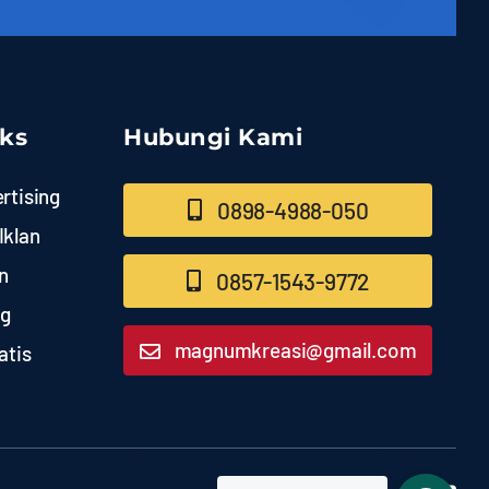
nks
Hubungi Kami
rtising
0898-4988-050
Iklan
n
0857-1543-9772
ng
magnumkreasi@gmail.com
atis