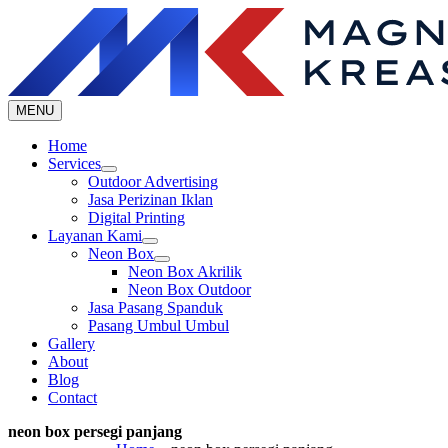
Skip
to
content
MENU
Home
Services
Outdoor Advertising
Jasa Perizinan Iklan
Digital Printing
Layanan Kami
Neon Box
Neon Box Akrilik
Neon Box Outdoor
Jasa Pasang Spanduk
Pasang Umbul Umbul
Gallery
About
Blog
Contact
neon box persegi panjang