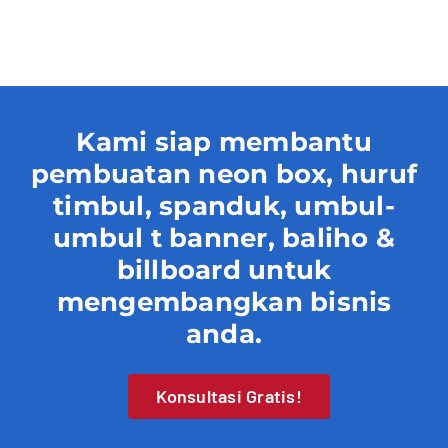
Contact
Kami siap membantu
pembuatan neon box, huruf
timbul, spanduk, umbul-
umbul t banner, baliho &
billboard untuk
mengembangkan bisnis
anda.
Konsultasi Gratis!