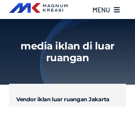
Skip
MENU
to
content
Home
media iklan di luar
Services
ruangan
Layanan Kami
Gallery
Vendor iklan luar ruangan Jakarta
About
Blog