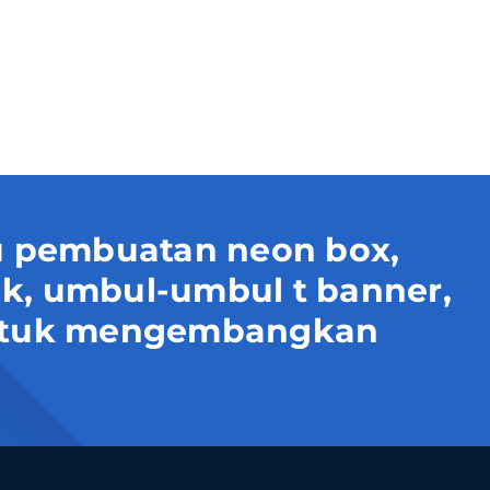
 pembuatan neon box,
uk, umbul-umbul t banner,
 untuk mengembangkan