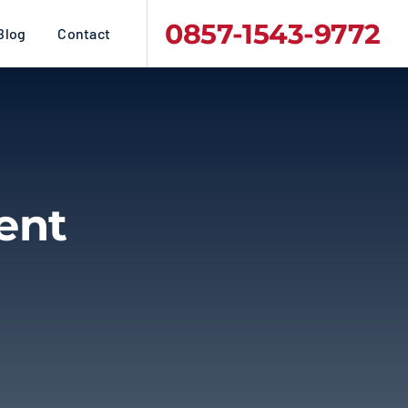
0857-1543-9772
Blog
Contact
ent