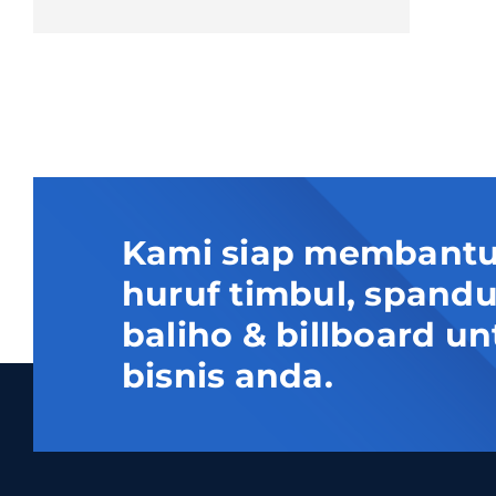
Kami siap membantu
huruf timbul, spand
baliho & billboard
bisnis anda.