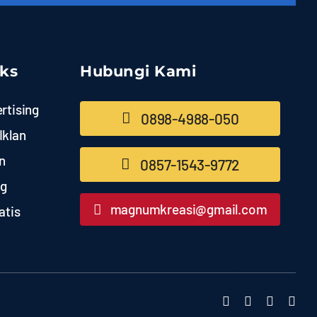
nks
Hubungi Kami
rtising
0898-4988-050
Iklan
n
0857-1543-9772
ng
magnumkreasi@gmail.com
atis